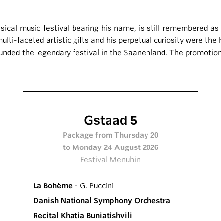
ical music festival bearing his name, is still remembered as 
ti-faceted artistic gifts and his perpetual curiosity were the 
ounded the legendary festival in the Saanenland. The promotion
Gstaad 5
Package from Thursday 20
to Monday 24 August 2026
Festival Menuhin
La Bohème
- G. Puccini
Danish National Symphony Orchestra
Recital Khatia Buniatishvili