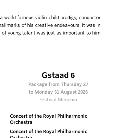
a world famous violin child prodigy, conductor
hallmarks of his creative endeavours. It was in
 of young talent was just as important to him
Gstaad 6
Package from Thursday 27
to Monday 31 August 2026
Festival Menuhin
Concert of the Royal Philharmonic
Orchestra
Concert of the Royal Philharmonic
Orchestra